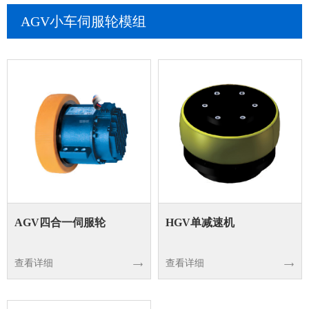
AGV小车伺服轮模组
AGV四合一伺服轮
HGV单减速机
查看详细
查看详细