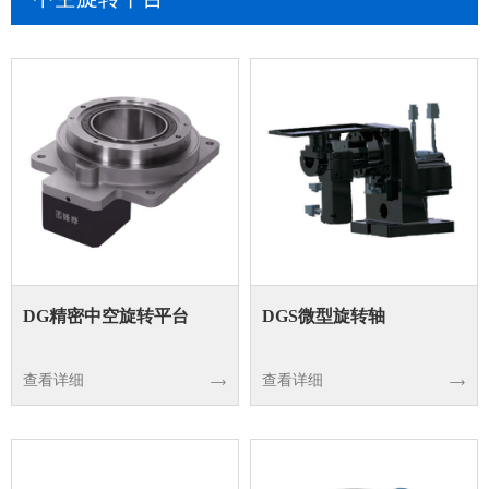
DG精密中空旋转平台
DGS微型旋转轴
查看详细
查看详细