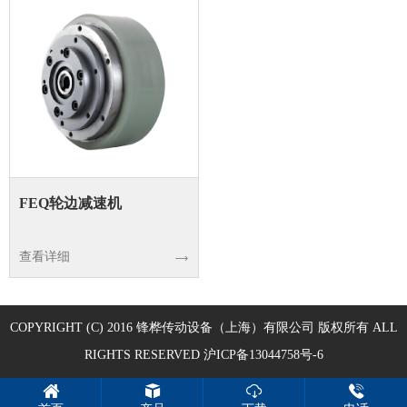
FEQ轮边减速机
查看详细
COPYRIGHT (C) 2016
锋桦传动设备（上海）有限公司
版权所有 ALL
RIGHTS RESERVED
沪ICP备13044758号-6