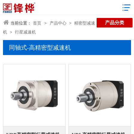
3D数据库
产品分类
当前位置：
首页
>
产品中心
>
精密型减速
机
>
行星减速机
同轴式-高精密型减速机