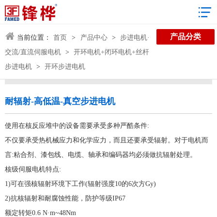
3D数据库
产品分类
当前位置：
首页
>
产品中心
>
步进电机·
交流/直流伺服电机
>
开环电机+闭环电机+丝杆
步进电机
>
开环步进电机
耐辐射-高低温-真空步进电机
使用在核反应堆中的设备需要承受多种严酷条件:
不仅要承受热机械应力和化学应力，而且还要承受辐射。对于电机而
言:粘合剂、漆包线、电缆、轴承和编码器均必须做抗辐射处理。
核级伺服电机特点:
1)可在强核辐射环境下工作(辐射强度10的6次方Gy)
2)抗核辐射和耐腐蚀性能，防护等级IP67
额定转矩0.6 N·m~48Nm